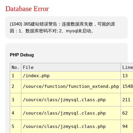
Database Error
(1040) 365建站错误警告：连接数据库失败，可能的原
因：1、数据库密码不对; 2、mysql未启动。
PHP Debug
No.
File
Line
1
/index.php
13
2
/source/function/function_extend.php
1548
3
/source/class/jzmysql.class.php
211
4
/source/class/jzmysql.class.php
62
5
/source/class/jzmysql.class.php
94