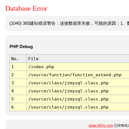
Database Error
(1040) 365建站错误警告：连接数据库失败，可能的原因：1、数
PHP Debug
No.
File
1
/index.php
2
/source/function/function_extend.php
3
/source/class/jzmysql.class.php
4
/source/class/jzmysql.class.php
5
/source/class/jzmysql.class.php
6
/source/class/jzmysql.class.php
www.365jz.com
已经将此