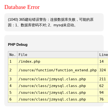
Database Error
(1040) 365建站错误警告：连接数据库失败，可能的原
因：1、数据库密码不对; 2、mysql未启动。
PHP Debug
No.
File
Line
1
/index.php
14
2
/source/function/function_extend.php
324
3
/source/class/jzmysql.class.php
211
4
/source/class/jzmysql.class.php
62
5
/source/class/jzmysql.class.php
94
6
/source/class/jzmysql.class.php
76