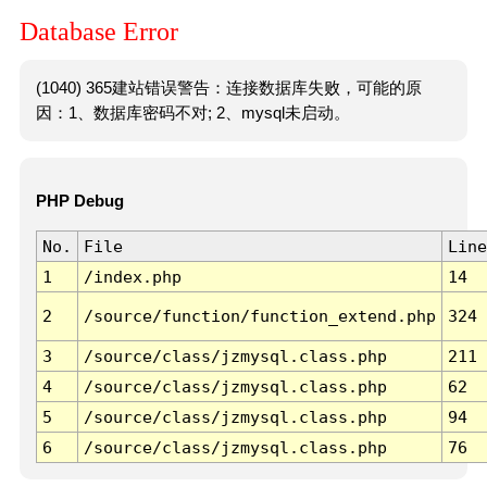
Database Error
(1040) 365建站错误警告：连接数据库失败，可能的原
因：1、数据库密码不对; 2、mysql未启动。
PHP Debug
No.
File
Line
1
/index.php
14
2
/source/function/function_extend.php
324
3
/source/class/jzmysql.class.php
211
4
/source/class/jzmysql.class.php
62
5
/source/class/jzmysql.class.php
94
6
/source/class/jzmysql.class.php
76