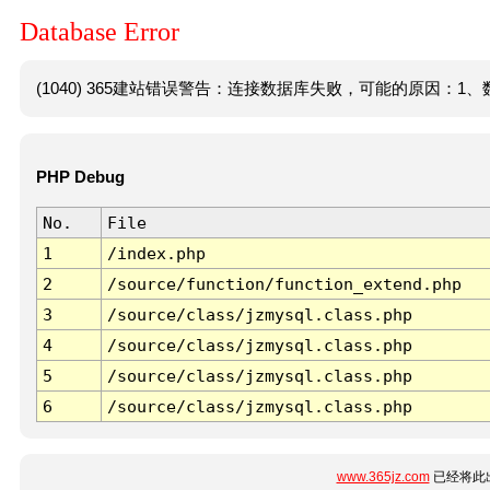
Database Error
(1040) 365建站错误警告：连接数据库失败，可能的原因：1、数
PHP Debug
No.
File
1
/index.php
2
/source/function/function_extend.php
3
/source/class/jzmysql.class.php
4
/source/class/jzmysql.class.php
5
/source/class/jzmysql.class.php
6
/source/class/jzmysql.class.php
www.365jz.com
已经将此