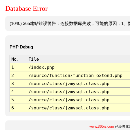
Database Error
(1040) 365建站错误警告：连接数据库失败，可能的原因：1、数
PHP Debug
No.
File
1
/index.php
2
/source/function/function_extend.php
3
/source/class/jzmysql.class.php
4
/source/class/jzmysql.class.php
5
/source/class/jzmysql.class.php
6
/source/class/jzmysql.class.php
www.365jz.com
已经将此