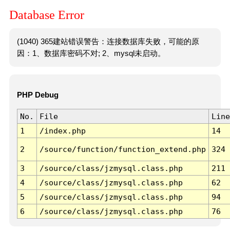
Database Error
(1040) 365建站错误警告：连接数据库失败，可能的原
因：1、数据库密码不对; 2、mysql未启动。
PHP Debug
No.
File
Line
1
/index.php
14
2
/source/function/function_extend.php
324
3
/source/class/jzmysql.class.php
211
4
/source/class/jzmysql.class.php
62
5
/source/class/jzmysql.class.php
94
6
/source/class/jzmysql.class.php
76