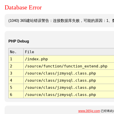
Database Error
(1040) 365建站错误警告：连接数据库失败，可能的原因：1、数
PHP Debug
No.
File
1
/index.php
2
/source/function/function_extend.php
3
/source/class/jzmysql.class.php
4
/source/class/jzmysql.class.php
5
/source/class/jzmysql.class.php
6
/source/class/jzmysql.class.php
www.365jz.com
已经将此