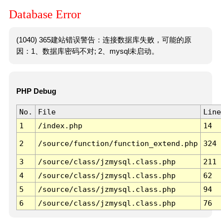
Database Error
(1040) 365建站错误警告：连接数据库失败，可能的原
因：1、数据库密码不对; 2、mysql未启动。
PHP Debug
No.
File
Line
1
/index.php
14
2
/source/function/function_extend.php
324
3
/source/class/jzmysql.class.php
211
4
/source/class/jzmysql.class.php
62
5
/source/class/jzmysql.class.php
94
6
/source/class/jzmysql.class.php
76