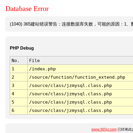
Database Error
(1040) 365建站错误警告：连接数据库失败，可能的原因：1、数
PHP Debug
No.
File
1
/index.php
2
/source/function/function_extend.php
3
/source/class/jzmysql.class.php
4
/source/class/jzmysql.class.php
5
/source/class/jzmysql.class.php
6
/source/class/jzmysql.class.php
www.365jz.com
已经将此