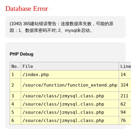
Database Error
(1040) 365建站错误警告：连接数据库失败，可能的原
因：1、数据库密码不对; 2、mysql未启动。
PHP Debug
No.
File
Line
1
/index.php
14
2
/source/function/function_extend.php
324
3
/source/class/jzmysql.class.php
211
4
/source/class/jzmysql.class.php
62
5
/source/class/jzmysql.class.php
94
6
/source/class/jzmysql.class.php
76